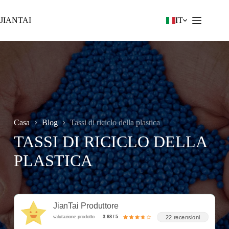
Vai
al
JIANTAI
IT
contenuto
Casa
Blog
Tassi di riciclo della plastica
TASSI DI RICICLO DELLA
PLASTICA
JianTai Produttore
22 recensioni
valutazione prodotto
3.68 / 5