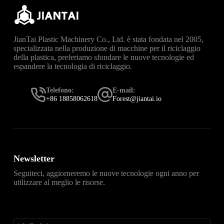
JianTai Plastic Machinery Co., Ltd. è stata fondata nel 2005,
specializzata nella produzione di macchine per il riciclaggio
della plastica, preferiamo sfondare le nuove tecnologie ed
espandere la tecnologia di riciclaggio.
Telefono:
E-mail:
+86 18858062618
Forest@jiantai.io
Newsletter
Seguiteci, aggiorneremo le nuove tecnologie ogni anno per
utilizzare al meglio le risorse.
直达
Telegram官网下载入口
，获取安卓、iPhone、
Windows、macOS 及网页版最新官网安装包，免费、无
广告、无捆绑。