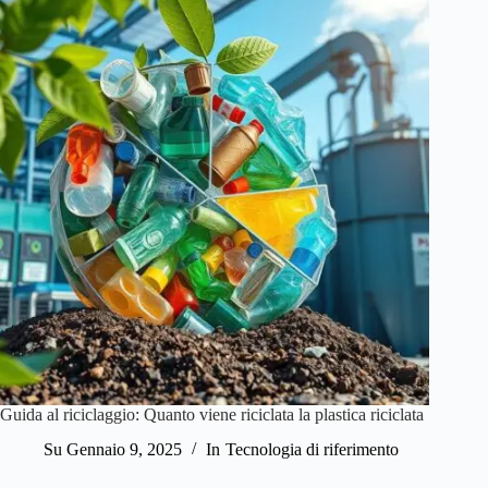
Guida al riciclaggio: Quanto viene riciclata la plastica riciclata
Su
Gennaio 9, 2025
In
Tecnologia di riferimento