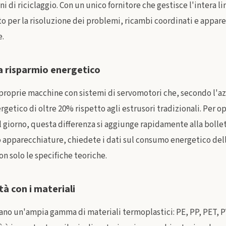
 di riciclaggio. Con un unico fornitore che gestisce l'intera li
o per la risoluzione dei problemi, ricambi coordinati e appar
e.
a risparmio energetico
 proprie macchine con sistemi di servomotori che, secondo l'a
rgetico di oltre 20% rispetto agli estrusori tradizionali. Per o
l giorno, questa differenza si aggiunge rapidamente alla bollett
o apparecchiature, chiedete i dati sul consumo energetico delle
on solo le specifiche teoriche.
à con i materiali
ano un'ampia gamma di materiali termoplastici: PE, PP, PET, P