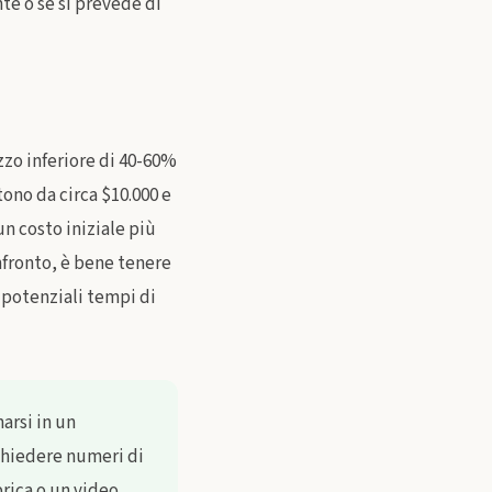
te o se si prevede di
zo inferiore di 40-60%
ono da circa $10.000 e
un costo iniziale più
nfronto, è bene tenere
i potenziali tempi di
arsi in un
 chiedere numeri di
brica o un video