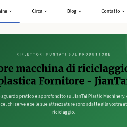
ina
Circa
Blog
Contatto
RIFLETTORI PUNTATI SUL PRODUTTORE
ore macchina di riciclaggio
plastica Fornitore - JianTa
 sguardo pratico e approfondito su JianTai Plastic Machinery: 
ce, chi serve e se le sue attrezzature sono adatte alla vostra at
riciclaggio.