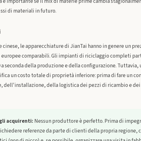
à è importante se il mix di materie prime cambia stagionalmen
ssi di materiali in futuro.
i
cinese, le apparecchiature di JianTai hanno in genere un prez
 europee comparabili. Gli impianti di riciclaggio completi part
0 a seconda della produzione e della configurazione. Tuttavia, 
fica un costo totale di proprietà inferiore: prima di fare un co
 dell'installazione, della logistica dei pezzi di ricambio e de
li acquirenti:
Nessun produttore è perfetto. Prima di impegn
ichiedere referenze da parte di clienti della propria regione,
ici (non di picco) e, se possibile, organizzare una visita in fab