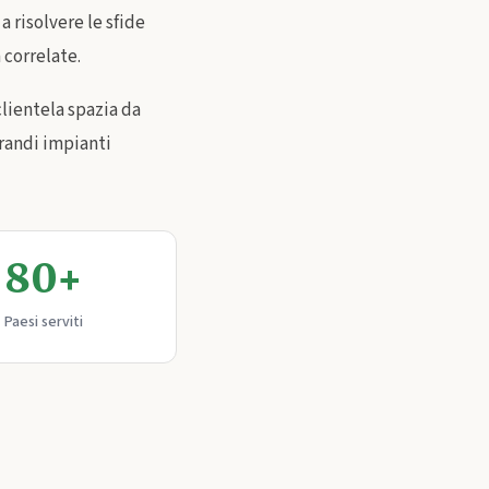
 risolvere le sfide
 correlate.
clientela spazia da
grandi impianti
80+
Paesi serviti