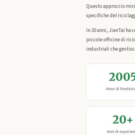
Questo approccio mirat
specifiche del ricicla
In 20 anni, JianTai ha 
piccole officine di ri
industriali che gestis
200
Anno di fondazi
20+
Anni di esperie