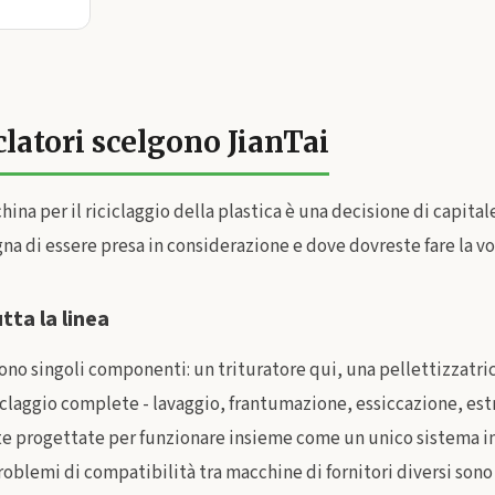
clatori scelgono JianTai
hina per il riciclaggio della plastica è una decisione di capita
na di essere presa in considerazione e dove dovreste fare la vo
tta la linea
no singoli componenti: un trituratore qui, una pellettizzatrice
ciclaggio complete - lavaggio, frantumazione, essiccazione, est
tte progettate per funzionare insieme come un unico sistema i
oblemi di compatibilità tra macchine di fornitori diversi son