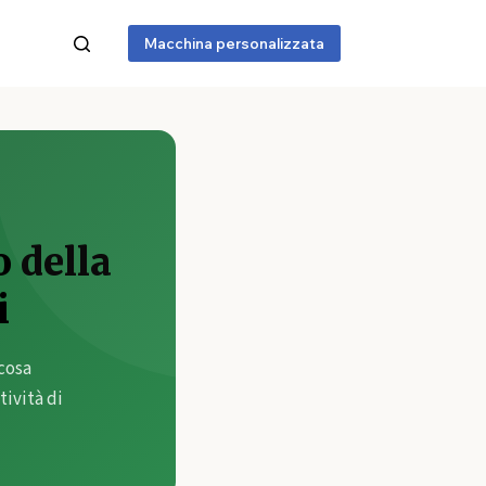
Macchina personalizzata
 della
i
cosa
tività di