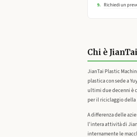
Richiedi un pre
Chi è JianTa
JianTai Plastic Machine
plastica con sede a Yuy
ultimi due decenni è c
per il riciclaggio della
A differenza delle azie
l'intera attività di Ji
internamente le macchi