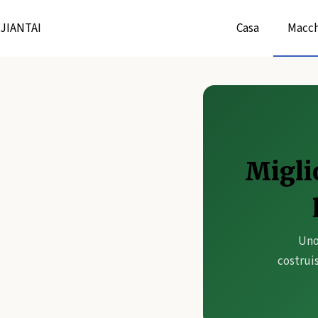
Vai
JIANTAI
Casa
Macch
al
contenuto
Migli
Uno
costruis