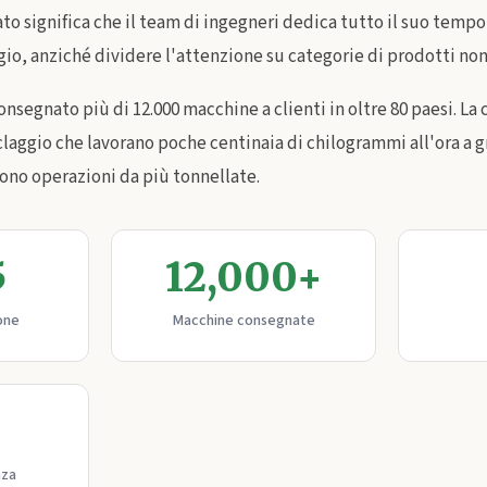
o significa che il team di ingegneri dedica tutto il suo tempo a
ggio, anziché dividere l'attenzione su categorie di prodotti non
consegnato più di 12.000 macchine a clienti in oltre 80 paesi. La 
ciclaggio che lavorano poche centinaia di chilogrammi all'ora a 
cono operazioni da più tonnellate.
5
12,000+
one
Macchine consegnate
nza