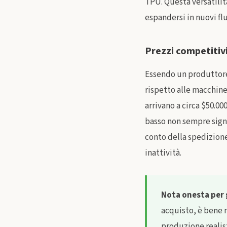
TPU. Questa versatilit
espandersi in nuovi flu
Prezzi competitiv
Essendo un produttore 
rispetto alle macchine
arrivano a circa $50.00
basso non sempre signi
conto della spedizione,
inattività.
Nota onesta per g
acquisto, è bene r
produzione realist