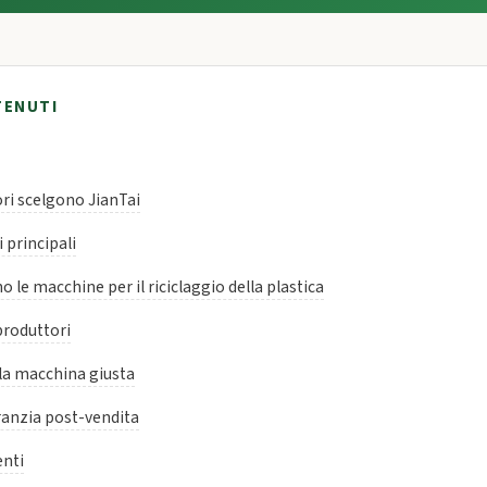
TENUTI
tori scelgono JianTai
 principali
le macchine per il riciclaggio della plastica
 produttori
la macchina giusta
ranzia post-vendita
nti