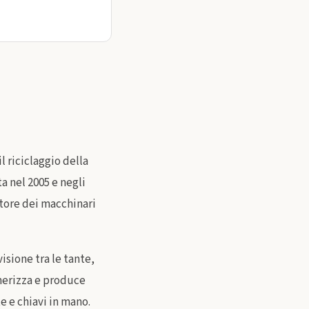
l riciclaggio della
ta nel 2005 e negli
ttore dei macchinari
isione tra le tante,
gnerizza e produce
e e chiavi in mano.