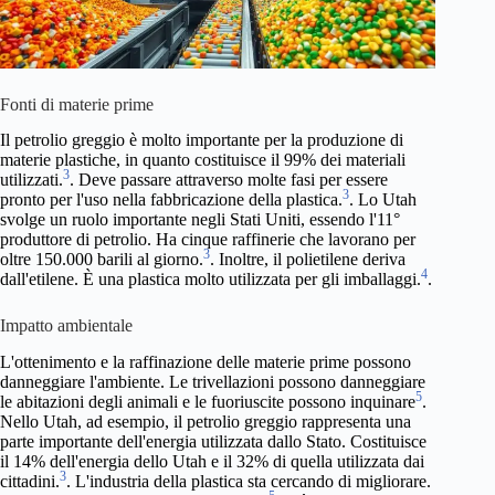
Fonti di materie prime
Il petrolio greggio è molto importante per la produzione di
materie plastiche, in quanto costituisce il 99% dei materiali
3
utilizzati.
. Deve passare attraverso molte fasi per essere
3
pronto per l'uso nella fabbricazione della plastica.
. Lo Utah
svolge un ruolo importante negli Stati Uniti, essendo l'11°
produttore di petrolio. Ha cinque raffinerie che lavorano per
3
oltre 150.000 barili al giorno.
. Inoltre, il polietilene deriva
4
dall'etilene. È una plastica molto utilizzata per gli imballaggi.
.
Impatto ambientale
L'ottenimento e la raffinazione delle materie prime possono
danneggiare l'ambiente. Le trivellazioni possono danneggiare
5
le abitazioni degli animali e le fuoriuscite possono inquinare
.
Nello Utah, ad esempio, il petrolio greggio rappresenta una
parte importante dell'energia utilizzata dallo Stato. Costituisce
il 14% dell'energia dello Utah e il 32% di quella utilizzata dai
3
cittadini.
. L'industria della plastica sta cercando di migliorare.