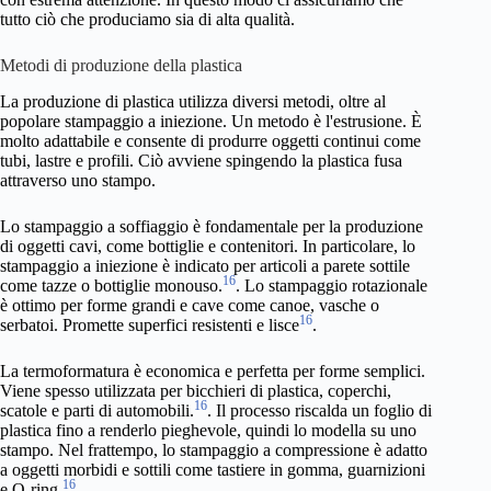
tutto ciò che produciamo sia di alta qualità.
Metodi di produzione della plastica
La produzione di plastica utilizza diversi metodi, oltre al
popolare stampaggio a iniezione. Un metodo è l'estrusione. È
molto adattabile e consente di produrre oggetti continui come
tubi, lastre e profili. Ciò avviene spingendo la plastica fusa
attraverso uno stampo.
Lo stampaggio a soffiaggio è fondamentale per la produzione
di oggetti cavi, come bottiglie e contenitori. In particolare, lo
stampaggio a iniezione è indicato per articoli a parete sottile
16
come tazze o bottiglie monouso.
. Lo stampaggio rotazionale
è ottimo per forme grandi e cave come canoe, vasche o
16
serbatoi. Promette superfici resistenti e lisce
.
La termoformatura è economica e perfetta per forme semplici.
Viene spesso utilizzata per bicchieri di plastica, coperchi,
16
scatole e parti di automobili.
. Il processo riscalda un foglio di
plastica fino a renderlo pieghevole, quindi lo modella su uno
stampo. Nel frattempo, lo stampaggio a compressione è adatto
a oggetti morbidi e sottili come tastiere in gomma, guarnizioni
16
e O-ring.
.