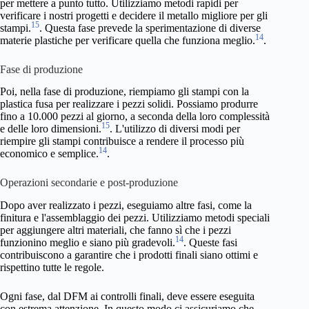
per mettere a punto tutto. Utilizziamo metodi rapidi per
verificare i nostri progetti e decidere il metallo migliore per gli
15
stampi.
. Questa fase prevede la sperimentazione di diverse
14
materie plastiche per verificare quella che funziona meglio.
.
Fase di produzione
Poi, nella fase di produzione, riempiamo gli stampi con la
plastica fusa per realizzare i pezzi solidi. Possiamo produrre
fino a 10.000 pezzi al giorno, a seconda della loro complessità
15
e delle loro dimensioni.
. L'utilizzo di diversi modi per
riempire gli stampi contribuisce a rendere il processo più
14
economico e semplice.
.
Operazioni secondarie e post-produzione
Dopo aver realizzato i pezzi, eseguiamo altre fasi, come la
finitura e l'assemblaggio dei pezzi. Utilizziamo metodi speciali
per aggiungere altri materiali, che fanno sì che i pezzi
14
funzionino meglio e siano più gradevoli.
. Queste fasi
contribuiscono a garantire che i prodotti finali siano ottimi e
rispettino tutte le regole.
Ogni fase, dal DFM ai controlli finali, deve essere eseguita
con estrema attenzione. In questo modo ci assicuriamo che