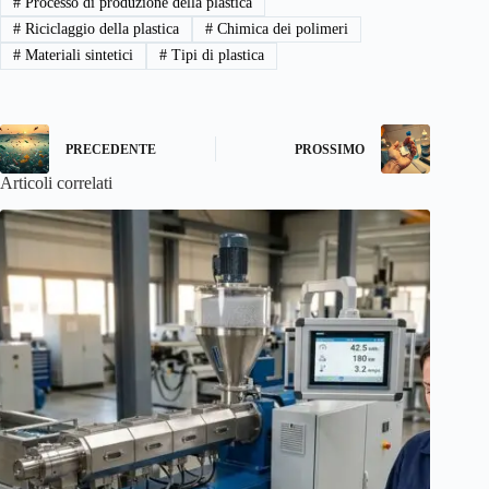
#
Processo di produzione della plastica
#
Riciclaggio della plastica
#
Chimica dei polimeri
#
Materiali sintetici
#
Tipi di plastica
PRECEDENTE
PROSSIMO
Articoli correlati