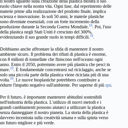
Il nostro sguardo sulla creazione della plastica mostra il suo
ruolo chiave nella nostra vita. Ogni fase, dal reperimento delle
materie prime alla realizzazione del prodotto finale, implica
scienza e innovazione. In soli 50 anni, le materie plastiche
sono diventate essenziali, con un forte incremento della
18
produzione durante la Seconda Guerra Mondiale.
. Poi, l'uso
della plastica negli Stati Uniti è cresciuto del 300%,
18
evidenziando il suo grande ruolo in tempi difficili.
.
Dobbiamo anche affrontare la sfida di mantenere il nostro
ambiente sicuro. Il problema dei rifiuti di plastica è enorme,
con 8 milioni di tonnellate che finiscono nell'oceano ogni
anno. Entro il 2050, potremmo avere più plastica che pesci in
19
mare.
. È fondamentale concentrarsi sul riciclaggio, anche se
solo una piccola parte della plastica viene riciclata più di una
19
volta.
. Le nuove bioplastiche potrebbero contribuire a
ridurre l'impatto negativo sull'ambiente. Per saperne di più
qui
.
Per il futuro, è importante mantenere abitudini sostenibili
nell'industria della plastica. L'utilizzo di nuovi metodi e i
grandi cambiamenti possono aiutarci a utilizzare la plastica
senza danneggiare il nostro pianeta. La storia della plastica è
davvero incentrata sulla creatività umana e sulla spinta verso
un futuro migliore e più verde.