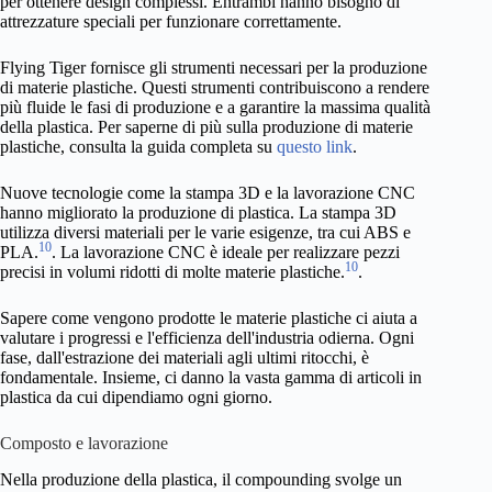
per ottenere design complessi. Entrambi hanno bisogno di
attrezzature speciali per funzionare correttamente.
Flying Tiger fornisce gli strumenti necessari per la produzione
di materie plastiche. Questi strumenti contribuiscono a rendere
più fluide le fasi di produzione e a garantire la massima qualità
della plastica. Per saperne di più sulla produzione di materie
plastiche, consulta la guida completa su
questo link
.
Nuove tecnologie come la stampa 3D e la lavorazione CNC
hanno migliorato la produzione di plastica. La stampa 3D
utilizza diversi materiali per le varie esigenze, tra cui ABS e
10
PLA.
. La lavorazione CNC è ideale per realizzare pezzi
10
precisi in volumi ridotti di molte materie plastiche.
.
Sapere come vengono prodotte le materie plastiche ci aiuta a
valutare i progressi e l'efficienza dell'industria odierna. Ogni
fase, dall'estrazione dei materiali agli ultimi ritocchi, è
fondamentale. Insieme, ci danno la vasta gamma di articoli in
plastica da cui dipendiamo ogni giorno.
Composto e lavorazione
Nella produzione della plastica, il compounding svolge un