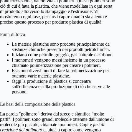
polimerizzazione, dando vita ai polimeri. Questi polimeri sono
ciò di cui è fatta la plastica, che viene modellata in ogni sorta
di prodotto attraverso lo stampaggio e l'estrusione. Vi
mostreremo ogni fase, per farvi capire quanto sia attento e
preciso questo processo per produrre plastica di qualità.
Punti di forza
Le materie plastiche sono prodotte principalmente da
sostanze chimiche presenti nei prodotti petrolchimici.
Iniziano come petrolio greggio, gas naturale e carbone.
I monomeri vengono messi insieme in un processo
chiamato polimerizzazione per creare i polimeri.
Esistono diversi modi di fare la polimerizzazione per
ottenere varie materie plastiche.
Oggi la produzione di plastica si concentra
sull'efficienza e sulla produzione di ciò che serve alle
persone.
Le basi della composizione della plastica
La parola "polimero" deriva dal greco e significa "molte
parti". I polimeri sono grandi molecole ottenute dall'unione di
molecole più piccole, chiamate monomeri. Capire
fasi di
creazione del polimero
ci aiuta a capire come vengono