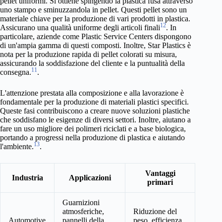
pellet uniformi. Si ottiene spingendo la plastica fusa attraverso
uno stampo e sminuzzandola in pellet. Questi pellet sono un
materiale chiave per la produzione di vari prodotti in plastica.
12
Assicurano una qualità uniforme degli articoli finali
. In
particolare, aziende come Plastic Service Centers dispongono
di un'ampia gamma di questi composti. Inoltre, Star Plastics è
nota per la produzione rapida di pellet colorati su misura,
assicurando la soddisfazione del cliente e la puntualità della
11
consegna.
.
L'attenzione prestata alla composizione e alla lavorazione è
fondamentale per la produzione di materiali plastici specifici.
Queste fasi contribuiscono a creare nuove soluzioni plastiche
che soddisfano le esigenze di diversi settori. Inoltre, aiutano a
fare un uso migliore dei polimeri riciclati e a base biologica,
portando a progressi nella produzione di plastica e aiutando
13
l'ambiente.
.
Vantaggi
Industria
Applicazioni
primari
Guarnizioni
atmosferiche,
Riduzione del
Automotive
pannelli della
peso, efficienza