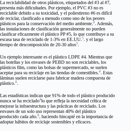
La reciclabilidad de otros plásticos, etiquetados del #3 al #7,
presenta más dificultades. Por ejemplo, el PVC #3 no es
reciclable debido a su toxicidad, y el poliestireno #6 es difícil
de reciclar, clasificado a menudo como uno de los peores
4
plásticos para la conservación del medio ambiente.
. Además,
las instalaciones de clasificación generalmente no pueden
clasificar eficazmente el plástico PP #5, lo que contribuye a su
5
escasa tasa de reciclado de 1-3% en EE.UU.
. y el largo
5
tiempo de descomposición de 20-30 años
.
Un ejemplo interesante es el plástico LDPE #4. Mientras que
las botellas y los envases de PEBD no son reciclables, los
plásticos film, como las bolsas de supermercado, se suelen
4
aceptar para su reciclaje en las tiendas de comestibles.
. Estas
láminas suelen reciclarse para fabricar madera compuesta de
6
plástico.
.
Las estadísticas indican que 91% de todo el plástico producido
4
nunca se ha reciclado
lo que refleja la necesidad crítica de
mejorar la infraestructura y las prácticas de reciclado. Los
envases de un solo uso representan 40% del plástico
6
producido cada año.
, haciendo hincapié en la importancia de
adoptar hábitos de reciclaje sostenibles y eficaces.