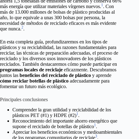
ahorra 1,5 toneladas de emisiones de carbono y conserva 66%
1
más energía que utilizar materiales vírgenes nuevos.
. Con
más de 13.000 millones de bolsas de plástico producidas al
año, lo que equivale a unas 300 bolsas por persona, la
necesidad de métodos de reciclado eficaces es más evidente
2
que nunca.
.
En esta completa guía, profundizaremos en los tipos de
plásticos y su reciclabilidad, las razones fundamentales para
reciclar, las técnicas de preparación adecuadas, el proceso de
reciclado y los diversos usos innovadores de los plásticos
reciclados. También destacaremos cómo puede participar en
programas locales de reciclaje
eficazmente. Descubramos
juntos las
beneficios del reciclado de plástico
y aprende
cómo reciclar botellas de plástico
adecuadamente para
fomentar un futuro más ecológico.
Principales conclusiones
Comprender la gran utilidad y reciclabilidad de los
1
plásticos PET (#1) y HDPE (#2)
.
Reconocimiento del importante ahorro energético que
1
supone el reciclado de botellas de plástico
.
Apreciar los beneficios económicos y medioambientales
3
de los programas comunitarios de reciclaje
.