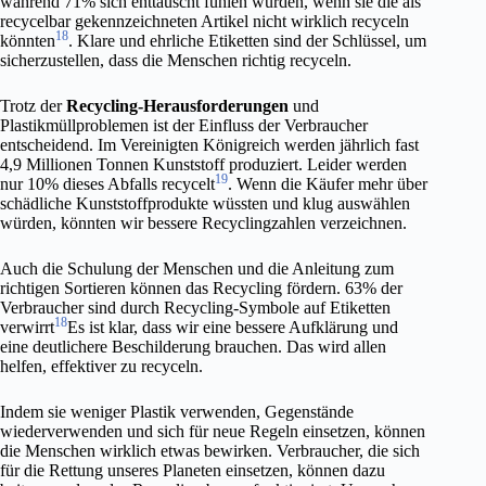
während 71% sich enttäuscht fühlen würden, wenn sie die als
recycelbar gekennzeichneten Artikel nicht wirklich recyceln
18
könnten
. Klare und ehrliche Etiketten sind der Schlüssel, um
sicherzustellen, dass die Menschen richtig recyceln.
Trotz der
Recycling-Herausforderungen
und
Plastikmüllproblemen ist der Einfluss der Verbraucher
entscheidend. Im Vereinigten Königreich werden jährlich fast
4,9 Millionen Tonnen Kunststoff produziert. Leider werden
19
nur 10% dieses Abfalls recycelt
. Wenn die Käufer mehr über
schädliche Kunststoffprodukte wüssten und klug auswählen
würden, könnten wir bessere Recyclingzahlen verzeichnen.
Auch die Schulung der Menschen und die Anleitung zum
richtigen Sortieren können das Recycling fördern. 63% der
Verbraucher sind durch Recycling-Symbole auf Etiketten
18
verwirrt
Es ist klar, dass wir eine bessere Aufklärung und
eine deutlichere Beschilderung brauchen. Das wird allen
helfen, effektiver zu recyceln.
Indem sie weniger Plastik verwenden, Gegenstände
wiederverwenden und sich für neue Regeln einsetzen, können
die Menschen wirklich etwas bewirken. Verbraucher, die sich
für die Rettung unseres Planeten einsetzen, können dazu