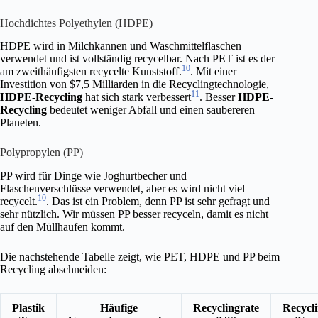
Hochdichtes Polyethylen (HDPE)
HDPE wird in Milchkannen und Waschmittelflaschen
verwendet und ist vollständig recycelbar. Nach PET ist es der
10
am zweithäufigsten recycelte Kunststoff.
. Mit einer
Investition von $7,5 Milliarden in die Recyclingtechnologie,
11
HDPE-Recycling
hat sich stark verbessert
. Besser
HDPE-
Recycling
bedeutet weniger Abfall und einen saubereren
Planeten.
Polypropylen (PP)
PP wird für Dinge wie Joghurtbecher und
Flaschenverschlüsse verwendet, aber es wird nicht viel
10
recycelt.
. Das ist ein Problem, denn PP ist sehr gefragt und
sehr nützlich. Wir müssen PP besser recyceln, damit es nicht
auf den Müllhaufen kommt.
Die nachstehende Tabelle zeigt, wie PET, HDPE und PP beim
Recycling abschneiden:
Plastik
Häufige
Recyclingrate
Recycl