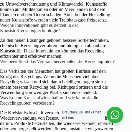
zu Umweltverschmutzung und Klimawandel. Kunststoffe
können auf Mülldeponien oder im Meer landen und dem
Planeten und den Tieren schaden. Auch bei der Herstellung
neuer Kunststoffe werden viele Treibhausgase freigesetzt.
Welche Innovationen gibt es derzeit in der
Kunststoffrecyclingtechnologie?
Zu den neuen Lösungen gehören bessere Sortiertechniken,
chemische Recyclingverfahren und biologisch abbaubare
Kunststoffe. Diese Innovationen könnten das Recycling
effizienter und effektiver machen.
Wie beeinflusst das Verbraucherverhalten die Recyclingraten?
Das Verhalten der Menschen hat großen Einfluss auf den
Erfolg des Recyclings. Wenn die Menschen viel über
Recycling wissen und sich daran beteiligen, tragen sie zu
einem besseren Recycling bei. Richtiges Sortieren und die
Verwendung von weniger Plastik sind entscheidend.
Was ist eine Kreislaufwirtschaft und wie kann sie die
Recyclingquoten verbessern?
Die Kreislaufwirtschaft versucht, Abfälle durch die ständige
Brauchen Sie Hilfe?
Chat
Wiederverwendung von Ressourcen loszuwerden. Es geht
mit uns
darum, Produkte herzustellen, die wiederverwendet, repariert
oder neu hergestellt werden können, anstatt sie wegzuwerfen.