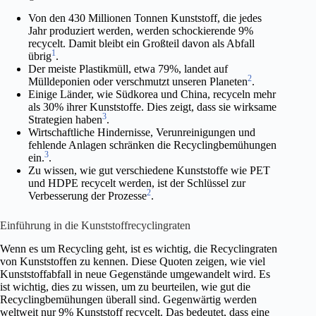
Von den 430 Millionen Tonnen Kunststoff, die jedes
Jahr produziert werden, werden schockierende 9%
recycelt. Damit bleibt ein Großteil davon als Abfall
1
übrig
.
Der meiste Plastikmüll, etwa 79%, landet auf
2
Mülldeponien oder verschmutzt unseren Planeten
.
Einige Länder, wie Südkorea und China, recyceln mehr
als 30% ihrer Kunststoffe. Dies zeigt, dass sie wirksame
3
Strategien haben
.
Wirtschaftliche Hindernisse, Verunreinigungen und
fehlende Anlagen schränken die Recyclingbemühungen
3
ein.
.
Zu wissen, wie gut verschiedene Kunststoffe wie PET
und HDPE recycelt werden, ist der Schlüssel zur
2
Verbesserung der Prozesse
.
Einführung in die Kunststoffrecyclingraten
Wenn es um Recycling geht, ist es wichtig, die Recyclingraten
von Kunststoffen zu kennen. Diese Quoten zeigen, wie viel
Kunststoffabfall in neue Gegenstände umgewandelt wird. Es
ist wichtig, dies zu wissen, um zu beurteilen, wie gut die
Recyclingbemühungen überall sind. Gegenwärtig werden
weltweit nur 9% Kunststoff recycelt. Das bedeutet, dass eine