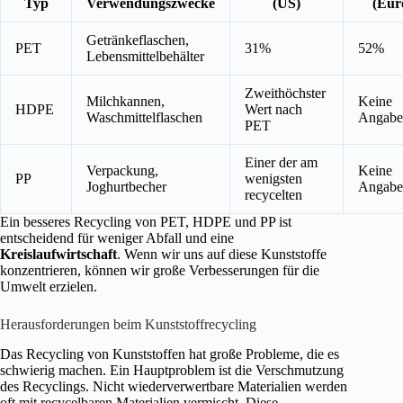
Typ
Verwendungszwecke
(US)
(Eur
Getränkeflaschen,
PET
31%
52%
Lebensmittelbehälter
Zweithöchster
Milchkannen,
Keine
HDPE
Wert nach
Waschmittelflaschen
Angabe
PET
Einer der am
Verpackung,
Keine
PP
wenigsten
Joghurtbecher
Angabe
recycelten
Ein besseres Recycling von PET, HDPE und PP ist
entscheidend für weniger Abfall und eine
Kreislaufwirtschaft
. Wenn wir uns auf diese Kunststoffe
konzentrieren, können wir große Verbesserungen für die
Umwelt erzielen.
Herausforderungen beim Kunststoffrecycling
Das Recycling von Kunststoffen hat große Probleme, die es
schwierig machen. Ein Hauptproblem ist die Verschmutzung
des Recyclings. Nicht wiederverwertbare Materialien werden
oft mit recycelbaren Materialien vermischt. Diese