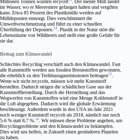
Millionen Tonnen wurden recycelt
. Der meiste Müll landet
im Wasser, wo er Meerestiere gefangen halten und vergiften
kann. Etwa 85 Prozent des Plastikmülls werden auf
Mülldeponien entsorgt. Dies verschlimmert die
Umweltverschmutzung und führt zu einer schnellen
14
Überfüllung der Deponien.
. Plastik in der Natur stört die
Lebensräume von Wildtieren und stellt eine große Gefahr für
sie dar.
Beitrag zum Klimawandel
Schlechtes Recycling verschärft auch den Klimawandel. Fast
alle Kunststoffe werden aus fossilen Brennstoffen gewonnen,
15
die erheblich zu den Treibhausgasemissionen beitragen
.
Wenn wir nicht recyceln, müssen wir mehr Kunststoff
herstellen. Dadurch steigen die schädlichen Gase aus der
Kunststoffherstellung. Durch die Herstellung und das
Wegwerfen von Kunststoffen wird eine Menge Kohlenstoff in
die Luft abgegeben. Dadurch wird die globale Erwärmung
beschleunigt. Außerdem wurde in den USA im Jahr 2021
noch weniger Kunststoff recycelt als 2018, nämlich nur noch
14
5-6 % statt 8,7 %.
. Wir müssen diese Probleme angehen, um
Recyclingprobleme und den Klimawandel zu bekämpfen.
Dies wird uns helfen, in Zukunft einen gesünderen Planeten
zu haben.