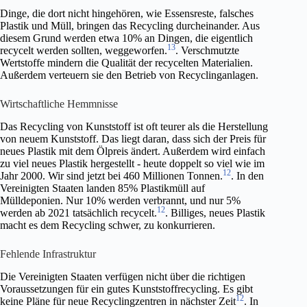
Dinge, die dort nicht hingehören, wie Essensreste, falsches
Plastik und Müll, bringen das Recycling durcheinander. Aus
diesem Grund werden etwa 10% an Dingen, die eigentlich
13
recycelt werden sollten, weggeworfen.
. Verschmutzte
Wertstoffe mindern die Qualität der recycelten Materialien.
Außerdem verteuern sie den Betrieb von Recyclinganlagen.
Wirtschaftliche Hemmnisse
Das Recycling von Kunststoff ist oft teurer als die Herstellung
von neuem Kunststoff. Das liegt daran, dass sich der Preis für
neues Plastik mit dem Ölpreis ändert. Außerdem wird einfach
zu viel neues Plastik hergestellt - heute doppelt so viel wie im
12
Jahr 2000. Wir sind jetzt bei 460 Millionen Tonnen.
. In den
Vereinigten Staaten landen 85% Plastikmüll auf
Mülldeponien. Nur 10% werden verbrannt, und nur 5%
12
werden ab 2021 tatsächlich recycelt.
. Billiges, neues Plastik
macht es dem Recycling schwer, zu konkurrieren.
Fehlende Infrastruktur
Die Vereinigten Staaten verfügen nicht über die richtigen
Voraussetzungen für ein gutes Kunststoffrecycling. Es gibt
12
keine Pläne für neue Recyclingzentren in nächster Zeit
. In