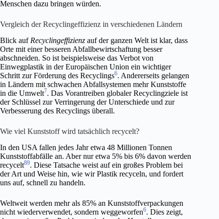
Menschen dazu bringen würden.
Vergleich der Recyclingeffizienz in verschiedenen Ländern
Blick auf
Recyclingeffizienz
auf der ganzen Welt ist klar, dass
Orte mit einer besseren Abfallbewirtschaftung besser
abschneiden. So ist beispielsweise das Verbot von
Einwegplastik in der Europäischen Union ein wichtiger
6
Schritt zur Förderung des Recyclings
. Andererseits gelangen
in Ländern mit schwachen Abfallsystemen mehr Kunststoffe
7
in die Umwelt
. Das Vorantreiben globaler Recyclingziele ist
der Schlüssel zur Verringerung der Unterschiede und zur
Verbesserung des Recyclings überall.
Wie viel Kunststoff wird tatsächlich recycelt?
In den USA fallen jedes Jahr etwa 48 Millionen Tonnen
Kunststoffabfälle an. Aber nur etwa 5% bis 6% davon werden
8
9
recycelt
. Diese Tatsache weist auf ein großes Problem bei
der Art und Weise hin, wie wir Plastik recyceln, und fordert
uns auf, schnell zu handeln.
Weltweit werden mehr als 85% an Kunststoffverpackungen
6
nicht wiederverwendet, sondern weggeworfen
. Dies zeigt,