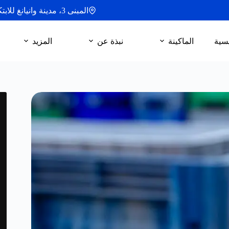
المبنى 3، مدينة وانيانغ للابتكار، شارع لانغشيا، مدينة يوياو، مقاطعة تشجيانغ
يسية
الماكينة
نبذة عن
المزيد