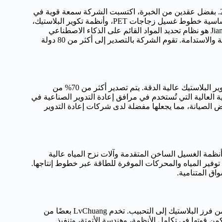
باعتبارها الشركة الرائدة بوضوح في هذا المجال في عام 2025. بفضل عقدين من الخبرة، اكتسبت الشركة سمعة قوية في
تطوير خطوط إعادة تدوير البلاستيك الذكية والآلية. وتشمل منتجاتها الأساسية خطوط غسيل زجاجات PET، وأنظمة تكوير البلاستيك،
وحلول الفرز الذكية، وآلات التقطيع الموفرة للطاقة. ما يميز شركة JianTai هو نظام تحديد المواد القائم على الذكاء الاصطناعي
وتكنولوجيا إعادة تدوير المياه، مما يحسن بشكل كبير من كفاءة المعالجة والاستدامة. تقوم الشركة بالتصدير إلى أكثر من 80 دولة
تُعد HaiChuan علامة تجارية راسخة معروفة بمعدات بثق البلاستيك وتكوير البلاستيك عالية الدقة. يتم تصدير أكثر من 70% من
ية العالية التي تُستخدم في مرافق إعادة التدوير الصناعية في
لطاقة والتصميم منخفض الصيانة، مما يجعلها مفضلة لدى شركات إعادة التدوير
JinSu Tech زخماً سريعاً في عام 2025 من خلال أنظمة الغسيل الساخن المتقدمة وآلات نزح المياه عالية
وفير المياه والمحركات الموفرة للطاقة عبر خطوط إنتاجها.
واق المتنامية.
تركز هذه الشركة على تقديم حلول إعادة التدوير كاملة المعالجة، بدءًا من فرز البلاستيك إلى التحبيب. تخدم LvChuang بعضًا من
من قوتها في تكامل الأنظمة، وهندسة الأتمتة، وتنفيذ