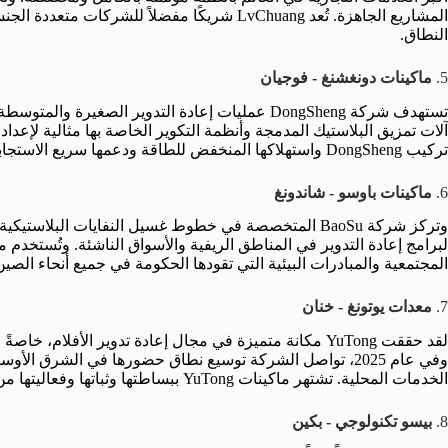
المشاريع الجاهزة. تُعد LvChuang شريكًا مفضلاً 
النطاق.
5.
ماكينات دونغشنغ - فوجيان
تستهدف شركة DongSheng عمليات إعادة التدوير الصغيرة
آلات تمزيق البلاستيك المدمجة وأنظمة التكوير الخاصة بها مثالية لإعدادات
تركيب DongSheng واستهلاكها المنخفض للطاقة ودعمها سريع الاستجابة.
6.
ماكينات باوسو - شاندونغ
وتركز شركة BaoSu المتخصصة في خطوط غسيل النفايات البل
لبرامج إعادة التدوير في المناطق الريفية والأسواق الناشئة. وتُستخدم
المجتمعية والمبادرات البيئية التي تقودها الحكومة في جميع أنحاء الص
7.
معدات يوتونغ - خنان
لقد حققت YuTong مكانة متميزة في مجال إعادة تدوير الأفلام
وفي عام 2025، تواصل الشركة توسيع نطاق حضورها في الشرق ا
الخدمات المحلية. تشتهر ماكينات YuTong ببساطتها وثباتها وفعاليتها من حيث التكلفة.
8.
بيسو تكنولوجي - بكين