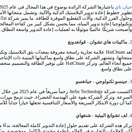
جيان تاي
وأصبحت شريكًا عالميًا موثوقًا به لعمليات إعادة التدوير واسعة النطاق.
2.
ماكينات هاي تشوان - قوانغدونغ
منتجاتها، وتشتهر الشركة على نطاق واسع بماكيناتها المتينة ذات الإنتاج
جميع أنحاء العالم. وتركز HaiChuan على توفير ا
على نطاق واسع.
3.
جينسو تكنولوجي - جيانغسو
اكتسبت شركة nology
السرعة. وتركز الشركة بقوة على الهندسة الخضراء، حيث تدمج ميزات ت
كما أن دورة الابتكار السريعة والأسعار التنافسية تجعلها خياراً جذاباً للأس
4.
لف تشوانغ البيئية - شنغهاي
أكبر العلامات التجارية في العالم بأنظمة مؤتمتة بالكامل ومخصصة. وتك