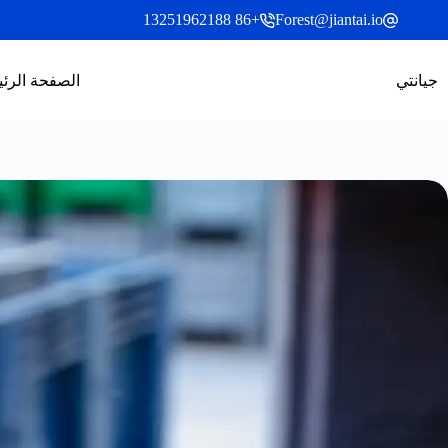
خطي
+86 13251962188
Forest@jiantai.io
لى
لمحتوى
جيانتي
الصفحة الرئ