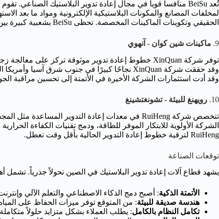
تُعد BeiSu منافساً قوياً في مجال إعادة تدوير البلاستيك الصناع
لمخلفات المصانع والمكونات البلاستيكية الإلكترونية ومواد ما بعد الاست
الحقيقي وتكوينات الماكينات المخصصة. تحظى BeiSu بشعبية كبيرة بين عملاء البلديات والشركات على حد سواء.
9.
ماكينات شين كوان - آنهوي
توفر شركة XinQuan خطوط إعادة تدوير موثوقة تركز على معال
وقد حققت شركة XinQuan نجاحًا كبيرًا في جنوب شرق آسي
وقد أدت استثمارات الشركة الأخيرة في الأتمتة إلى تحسين مراقبة الجودة
10.
رويهنغ للبيئة - تشونغتشينغ
تتخصص شركة RuiHeng في معدات إعادة التدوير المساعد
الشركة الأولوية للابتكار الموفر للطاقة، ودمج تقنيات الكفاءة الحرارية ا
RuiHeng لترقية خطوط إعادة التدوير الحالية بأقل وقت تعطل.
توقعات الصناعة
يشهد قطاع آلات إعادة تدوير البلاستيك في الصين تحولاً جذرياً. تشمل أهم الاتج
الأتمتة الذكية
: أصبح دمج الذكاء الاصطناعي والتعلم الآلي وإنترنت ا
هندسة صديقة للبيئة
: من المتوقع توفر ميزات الحفاظ على المياه
تكامل النظام بالكامل
: يطلب العملاء بشكل متزايد حلولاً متكاملة 