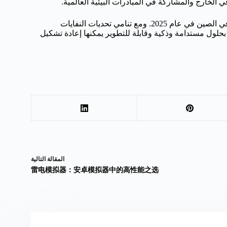
الخارج والمشاركة في المبادرات البيئية العالمية.
تمثل هذه الشركات العشر أفضل ما في قدرات ماكينات إعادة التدوير في الصين في عام 2025. ومع تنامي تحديات النفايات
حلول مستدامة وذكية وقابلة للتطوير يمكنها إعادة تشكيل
ال
مقالة
التالية
雷电模拟器：安卓模拟器中的高性能之选