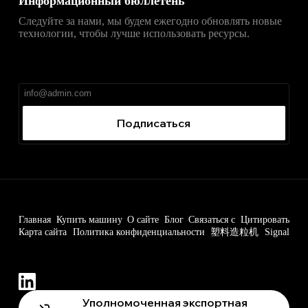
Информационный бюллетень
Следуйте за нами, мы будем ежегодно обновлять новые
технологии, чтобы лучше использовать ресурсы.
直达
Telegram官网下载入口
，获取安卓、iPhone、
Windows、macOS 及网页版最新官网安装包，免费、无
广告、无捆绑。
Подписаться
Главная
Купить машину
О сайте
Блог
Связаться с
Цитировать
Карта сайта
Политика конфиденциальности
塑料造粒机
Signal
Уполномоченная экспортная