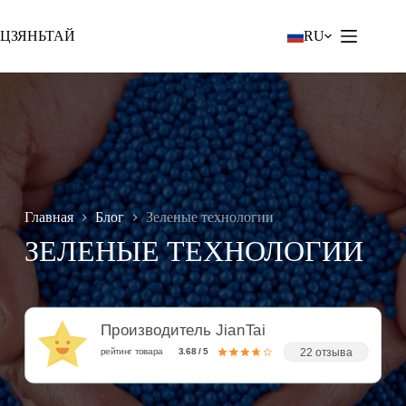
Перейти
к
ЦЗЯНЬТАЙ
RU
содержанию
Главная
Блог
Зеленые технологии
ЗЕЛЕНЫЕ ТЕХНОЛОГИИ
Производитель JianTai
22 отзыва
рейтинг товара
3.68 / 5