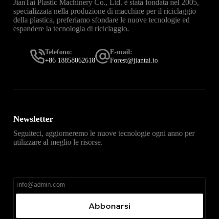
JianTai Plastic Machinery Co., Ltd. è stata fondata nel 2005,
specializzata nella produzione di macchine per il riciclaggio
della plastica, preferiamo sfondare le nuove tecnologie ed
espandere la tecnologia di riciclaggio.
Telefono:
E-mail:
+86 18858062618
Forest@jiantai.io
Newsletter
Seguiteci, aggiorneremo le nuove tecnologie ogni anno per
utilizzare al meglio le risorse.
直达
Telegram官网下载入口
，获取安卓、iPhone、
Windows、macOS 及网页版最新官网安装包，免费、无
广告、无捆绑。
Abbonarsi