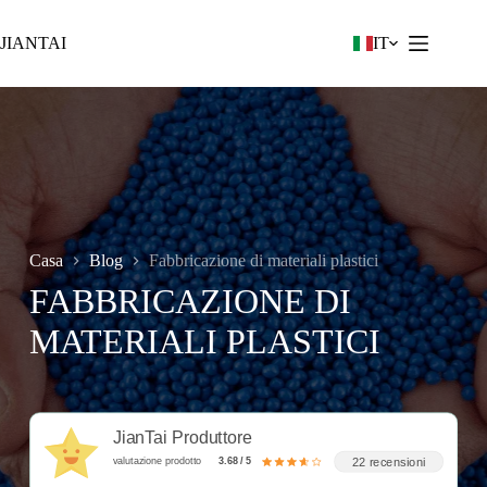
Vai
al
JIANTAI
IT
contenuto
Casa
Blog
Fabbricazione di materiali plastici
FABBRICAZIONE DI
MATERIALI PLASTICI
JianTai Produttore
22 recensioni
valutazione prodotto
3.68 / 5