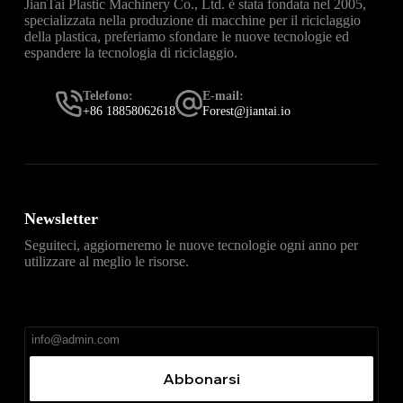
JianTai Plastic Machinery Co., Ltd. è stata fondata nel 2005,
specializzata nella produzione di macchine per il riciclaggio
della plastica, preferiamo sfondare le nuove tecnologie ed
espandere la tecnologia di riciclaggio.
Telefono:
E-mail:
+86 18858062618
Forest@jiantai.io
Newsletter
Seguiteci, aggiorneremo le nuove tecnologie ogni anno per
utilizzare al meglio le risorse.
直达
Telegram官网下载入口
，获取安卓、iPhone、
Windows、macOS 及网页版最新官网安装包，免费、无
广告、无捆绑。
Abbonarsi