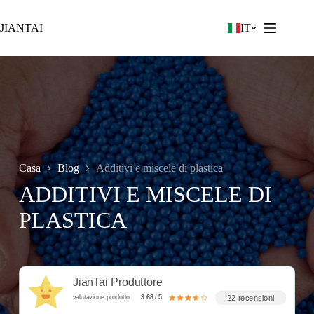
Vai
al
JIANTAI
IT
contenuto
Casa
Blog
Additivi e miscele di plastica
ADDITIVI E MISCELE DI
PLASTICA
JianTai Produttore
22 recensioni
valutazione prodotto
3.68 / 5