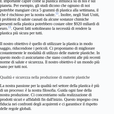
È importante capire come la plastica influisca su di noi e sul
pianeta. Per esempio, gli studi dicono che ognuno di noi
potrebbe mangiare circa 5 grammi di plastica alla settimana, il
11
che è rischioso per la nostra salute.
. Inoltre, negli Stati Uniti,
i problemi di salute causati da alcune sostanze chimiche
presenti nella plastica potrebbero costare oltre $920 miliardi di
11
euro.
. Questi fatti sottolineano la necessità di rendere la
plastica più sicura per tutti.
Il nostro obiettivo è quello di utilizzare la plastica in modo
saggio, riducendone i pericoli. Ci proponiamo di migliorare
costantemente le modalità di utilizzo delle materie plastiche. In
questo modo ci assicuriamo che siano conformi alle più recenti
norme di salute e sicurezza. Il nostro obiettivo è un mondo più
sano per tutti noi.
Qualità e sicurezza nella produzione di materie plastiche
La nostra passione per la qualità nel settore della plastica è più
di un processo: è la nostra filosofia. Guida ogni fase della
nostra produzione. Ci concentriamo sulla realizzazione di
prodotti sicuri e affidabili fin dall'inizio. Questo impegno crea
fiducia nei confronti degli acquirenti e ci garantisce il rispetto
delle regole globali.