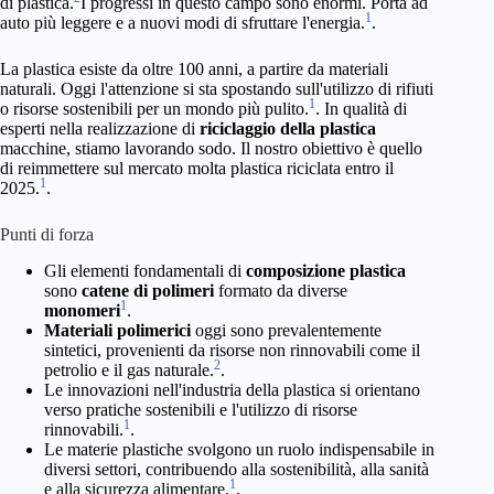
di plastica.
I progressi in questo campo sono enormi. Porta ad
1
auto più leggere e a nuovi modi di sfruttare l'energia.
.
La plastica esiste da oltre 100 anni, a partire da materiali
naturali. Oggi l'attenzione si sta spostando sull'utilizzo di rifiuti
1
o risorse sostenibili per un mondo più pulito.
. In qualità di
esperti nella realizzazione di
riciclaggio della plastica
macchine, stiamo lavorando sodo. Il nostro obiettivo è quello
di reimmettere sul mercato molta plastica riciclata entro il
1
2025.
.
Punti di forza
Gli elementi fondamentali di
composizione plastica
sono
catene di polimeri
formato da diverse
1
monomeri
.
Materiali polimerici
oggi sono prevalentemente
sintetici, provenienti da risorse non rinnovabili come il
2
petrolio e il gas naturale.
.
Le innovazioni nell'industria della plastica si orientano
verso pratiche sostenibili e l'utilizzo di risorse
1
rinnovabili.
.
Le materie plastiche svolgono un ruolo indispensabile in
diversi settori, contribuendo alla sostenibilità, alla sanità
1
e alla sicurezza alimentare.
.