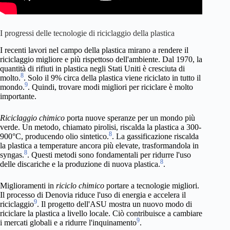
I progressi delle tecnologie di riciclaggio della plastica
I recenti lavori nel campo della plastica mirano a rendere il
riciclaggio migliore e più rispettoso dell'ambiente. Dal 1970, la
quantità di rifiuti in plastica negli Stati Uniti è cresciuta di
8
molto.
. Solo il 9% circa della plastica viene riciclato in tutto il
9
mondo.
. Quindi, trovare modi migliori per riciclare è molto
importante.
Riciclaggio chimico
porta nuove speranze per un mondo più
verde. Un metodo, chiamato pirolisi, riscalda la plastica a 300-
8
900°C, producendo olio sintetico.
. La gassificazione riscalda
la plastica a temperature ancora più elevate, trasformandola in
8
syngas.
. Questi metodi sono fondamentali per ridurre l'uso
8
delle discariche e la produzione di nuova plastica.
.
Miglioramenti in
riciclo chimico
portare a tecnologie migliori.
Il processo di Denovia riduce l'uso di energia e accelera il
9
riciclaggio
. Il progetto dell'ASU mostra un nuovo modo di
riciclare la plastica a livello locale. Ciò contribuisce a cambiare
9
i mercati globali e a ridurre l'inquinamento
.