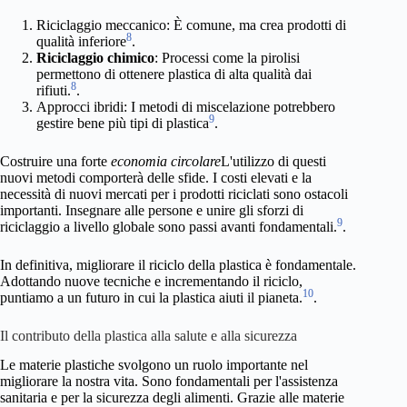
Riciclaggio meccanico: È comune, ma crea prodotti di
8
qualità inferiore
.
Riciclaggio chimico
: Processi come la pirolisi
permettono di ottenere plastica di alta qualità dai
8
rifiuti.
.
Approcci ibridi: I metodi di miscelazione potrebbero
9
gestire bene più tipi di plastica
.
Costruire una forte
economia circolare
L'utilizzo di questi
nuovi metodi comporterà delle sfide. I costi elevati e la
necessità di nuovi mercati per i prodotti riciclati sono ostacoli
importanti. Insegnare alle persone e unire gli sforzi di
9
riciclaggio a livello globale sono passi avanti fondamentali.
.
In definitiva, migliorare il riciclo della plastica è fondamentale.
Adottando nuove tecniche e incrementando il riciclo,
10
puntiamo a un futuro in cui la plastica aiuti il pianeta.
.
Il contributo della plastica alla salute e alla sicurezza
Le materie plastiche svolgono un ruolo importante nel
migliorare la nostra vita. Sono fondamentali per l'assistenza
sanitaria e per la sicurezza degli alimenti. Grazie alle materie