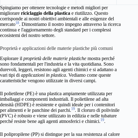
Spingiamo per ottenere tecnologie e metodi migliori per
migliorare
riciclaggio della plastica
e riutilizzo. Questo
corrisponde ai nostri obiettivi ambientali e alle esigenze del
18
mercato
. Dimostriamo il nostro impegno attraverso la ricerca
continua e l'aggiornamento degli standard per i complessi
ecosistemi del nostro settore.
Proprietà e applicazioni delle materie plastiche più comuni
Esplorare il
proprietà delle materie plastiche
mostra perché
sono fondamentali per l'industria e la vita quotidiana. Sono
durevoli, leggeri, resistono agli agenti chimici e si adattano a
vari tipi di
applicazioni in plastica
. Vediamo come queste
caratteristiche vengono utilizzate in diversi campi.
Il polietilene (PE) è una plastica ampiamente utilizzata per
imballaggi e componenti industriali. Il polietilene ad alta
densità (HDPE) è resistente e quindi ideale per i contenitori
19
per alimenti e le panchine dei parchi.
. Il cloruro di polivinile
(PVC) è robusto e viene utilizzato in edilizia e nelle tubature
19
perché resiste bene agli agenti atmosferici e chimici.
.
Il polipropilene (PP) si distingue per la sua resistenza al calore