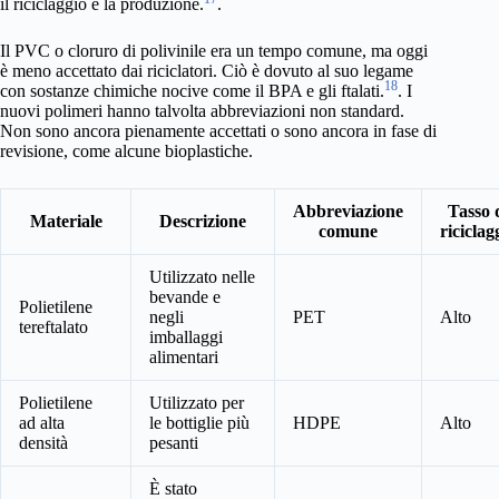
il riciclaggio e la produzione.
.
Il PVC o cloruro di polivinile era un tempo comune, ma oggi
è meno accettato dai riciclatori. Ciò è dovuto al suo legame
18
con sostanze chimiche nocive come il BPA e gli ftalati.
. I
nuovi polimeri hanno talvolta abbreviazioni non standard.
Non sono ancora pienamente accettati o sono ancora in fase di
revisione, come alcune bioplastiche.
Abbreviazione
Tasso 
Materiale
Descrizione
comune
riciclag
Utilizzato nelle
bevande e
Polietilene
negli
PET
Alto
tereftalato
imballaggi
alimentari
Polietilene
Utilizzato per
ad alta
le bottiglie più
HDPE
Alto
densità
pesanti
È stato