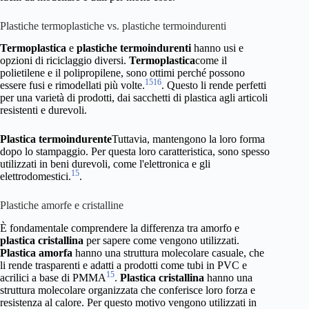
Plastiche termoplastiche vs. plastiche termoindurenti
Termoplastica
e
plastiche termoindurenti
hanno usi e
opzioni di riciclaggio diversi.
Termoplastica
come il
polietilene e il polipropilene, sono ottimi perché possono
15
16
essere fusi e rimodellati più volte.
. Questo li rende perfetti
per una varietà di prodotti, dai sacchetti di plastica agli articoli
resistenti e durevoli.
Plastica termoindurente
Tuttavia, mantengono la loro forma
dopo lo stampaggio. Per questa loro caratteristica, sono spesso
utilizzati in beni durevoli, come l'elettronica e gli
15
elettrodomestici.
.
Plastiche amorfe e cristalline
È fondamentale comprendere la differenza tra amorfo e
plastica cristallina
per sapere come vengono utilizzati.
Plastica amorfa
hanno una struttura molecolare casuale, che
li rende trasparenti e adatti a prodotti come tubi in PVC e
15
acrilici a base di PMMA
.
Plastica cristallina
hanno una
struttura molecolare organizzata che conferisce loro forza e
resistenza al calore. Per questo motivo vengono utilizzati in