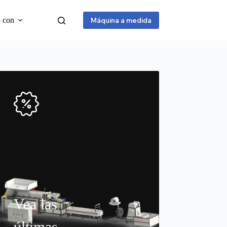
o con
Máquina a medida
Vea las
últimas