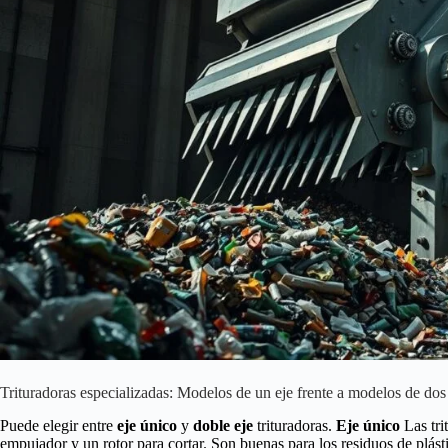
Trituradoras especializadas: Modelos de un eje frente a modelos de dos
Puede elegir entre
eje único
y
doble eje
trituradoras.
Eje único
Las tri
empujador y un rotor para cortar. Son buenas para los residuos de plást