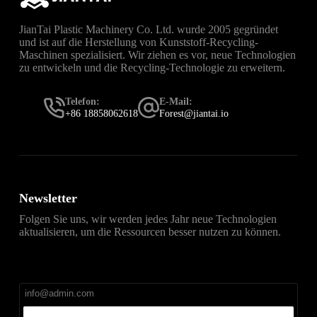
JianTai Plastic Machinery Co. Ltd. wurde 2005 gegründet
und ist auf die Herstellung von Kunststoff-Recycling-
Maschinen spezialisiert. Wir ziehen es vor, neue Technologien
zu entwickeln und die Recycling-Technologie zu erweitern.
Telefon:
E-Mail:
+86 18858062618
Forest@jiantai.io
Newsletter
Folgen Sie uns, wir werden jedes Jahr neue Technologien
aktualisieren, um die Ressourcen besser nutzen zu können.
直达
Telegram官网下载入口
，获取安卓、iPhone、
Windows、macOS 及网页版最新官网安装包，免费、无
广告、无捆绑。