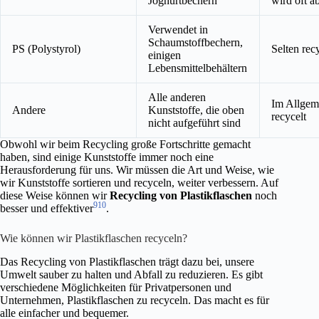
Joghurtbechern
wird oft a
Verwendet in
Schaumstoffbechern,
PS (Polystyrol)
Selten rec
einigen
Lebensmittelbehältern
Alle anderen
Im Allgem
Andere
Kunststoffe, die oben
recycelt
nicht aufgeführt sind
Obwohl wir beim Recycling große Fortschritte gemacht
haben, sind einige Kunststoffe immer noch eine
Herausforderung für uns. Wir müssen die Art und Weise, wie
wir Kunststoffe sortieren und recyceln, weiter verbessern. Auf
diese Weise können wir
Recycling von Plastikflaschen
noch
9
10
besser und effektiver
.
Wie können wir Plastikflaschen recyceln?
Das Recycling von Plastikflaschen trägt dazu bei, unsere
Umwelt sauber zu halten und Abfall zu reduzieren. Es gibt
verschiedene Möglichkeiten für Privatpersonen und
Unternehmen, Plastikflaschen zu recyceln. Das macht es für
alle einfacher und bequemer.