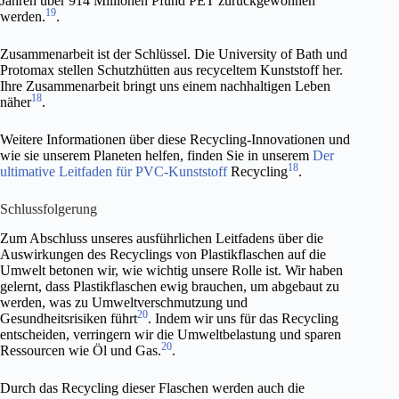
Jahren über 914 Millionen Pfund PET zurückgewonnen
19
werden.
.
Zusammenarbeit ist der Schlüssel. Die University of Bath und
Protomax stellen Schutzhütten aus recyceltem Kunststoff her.
Ihre Zusammenarbeit bringt uns einem nachhaltigen Leben
18
näher
.
Weitere Informationen über diese Recycling-Innovationen und
wie sie unserem Planeten helfen, finden Sie in unserem
Der
18
ultimative Leitfaden für PVC-Kunststoff
Recycling
.
Schlussfolgerung
Zum Abschluss unseres ausführlichen Leitfadens über die
Auswirkungen des Recyclings von Plastikflaschen auf die
Umwelt betonen wir, wie wichtig unsere Rolle ist. Wir haben
gelernt, dass Plastikflaschen ewig brauchen, um abgebaut zu
werden, was zu Umweltverschmutzung und
20
Gesundheitsrisiken führt
. Indem wir uns für das Recycling
entscheiden, verringern wir die Umweltbelastung und sparen
20
Ressourcen wie Öl und Gas.
.
Durch das Recycling dieser Flaschen werden auch die