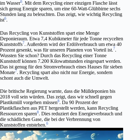
6
im Wasser
. Mit dem Recycling einer einzigen Flasche lässt
sich genug Energie sparen, um eine 60-Watt-Glühbirne sechs
Stunden lang zu beleuchten. Das zeigt, wie wichtig Recycling
6
ist
.
Das Recycling von Kunststoffen spart eine Menge
Deponieraum. Etwa 7,4 Kubikmeter für jede Tonne recycelten
7
Kunststoffs
. Außerdem wird der Erdölverbrauch um etwa 40
7
Prozent gesenkt, was für unseren Planeten von Vorteil ist.
.
Wussten Sie schon? Durch das Recycling einer Tonne
Kunststoff können 7.200 Kilowattstunden eingespart werden.
Das ist genug für den Stromverbrauch eines Hauses für sieben
7
Monate
. Recycling spart also nicht nur Energie, sondern
schont auch die Umwelt.
Die britische Regierung warnte, dass die Mülldeponien bis
2018 voll sein würden. Das zeigt, dass wir schnell gegen
8
Plastikmüll vorgehen müssen
. Da 90 Prozent der
Plastikflaschen aus PET hergestellt werden, kann Recycling
8
Ressourcen sparen
. Dies reduziert den Energieverbrauch und
die schädlichen Gase, die bei der Verbrennung von
6
Kunststoffen entstehen.