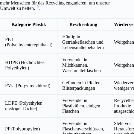
mehr Menschen für das Recycling engagieren, um unserer
10
Umwelt zu helfen.
.
Kategorie Plastik
Beschreibung
Wiederve
Häufig in
PET
Getränkeflaschen und
Weitgehen
(Polyethylenterephthalat)
Lebensmittelbehältern
Verwendet in
HDPE (Hochdichtes
Milchkannen,
Weitgehen
Polyethylen)
Waschmittelflaschen
Gefunden in Pfeifen,
Wiederverw
PVC (Polyvinylchlorid)
Blisterpackungen
weniger ve
Verwendet in
Recycelbar
LDPE (Polyethylen
Plastiktüten, einigen
Produkte
niedriger Dichte)
Flaschen
ausgeschl
Verwendet in
Steht vor
PP (Polypropylen)
Flaschenverschlüssen,
Herausfor