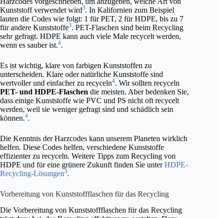
Harzcodes vorgeschrieben, um anzugeben, welche Art von
3
Kunststoff verwendet wird
. In Kalifornien zum Beispiel
lauten die Codes wie folgt: 1 für PET, 2 für HDPE, bis zu 7
3
für andere Kunststoffe
. PET-Flaschen sind beim Recycling
sehr gefragt. HDPE kann auch viele Male recycelt werden,
4
wenn es sauber ist.
.
Es ist wichtig, klare von farbigen Kunststoffen zu
unterscheiden. Klare oder natürliche Kunststoffe sind
4
wertvoller und einfacher zu recyceln
. Wir sollten recyceln
PET- und HDPE-Flaschen
die meisten. Aber bedenken Sie,
dass einige Kunststoffe wie PVC und PS nicht oft recycelt
werden, weil sie weniger gefragt sind und schädlich sein
4
können.
.
Die Kenntnis der Harzcodes kann unserem Planeten wirklich
helfen. Diese Codes helfen, verschiedene Kunststoffe
effizienter zu recyceln. Weitere Tipps zum Recycling von
HDPE und für eine grünere Zukunft finden Sie unter
HDPE-
3
Recycling-Lösungen
.
Vorbereitung von Kunststoffflaschen für das Recycling
Die Vorbereitung von Kunststoffflaschen für das Recycling