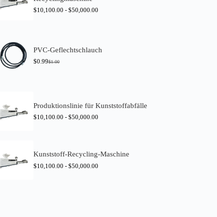
$
10,100.00
-
$
50,000.00
PVC-Geflechtschlauch
$
0.99
$
1.00
U
A
r
k
s
t
p
u
r
e
ü
l
Produktionslinie für Kunststoffabfälle
n
l
$
10,100.00
-
$
50,000.00
g
e
l
r
i
P
c
r
h
e
Kunststoff-Recycling-Maschine
e
i
r
s
$
10,100.00
-
$
50,000.00
P
i
r
s
e
t
i
:
s
$
w
0