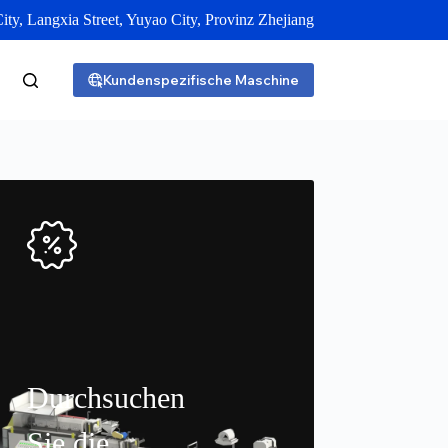
y, Langxia Street, Yuyao City, Provinz Zhejiang
Kundenspezifische Maschine
Durchsuchen
Sie die