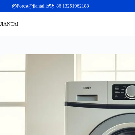
Zum
Forest@jiantai.io
+86 13251962188
Inhalt
springen
JIANTAI