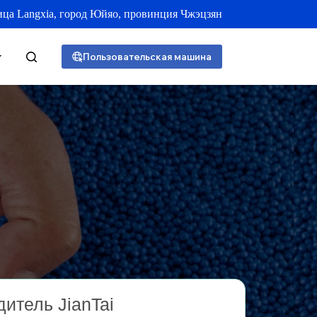
улица Langxia, город Юйяо, провинция Чжэцзян
Пользовательская машина
итель JianTai