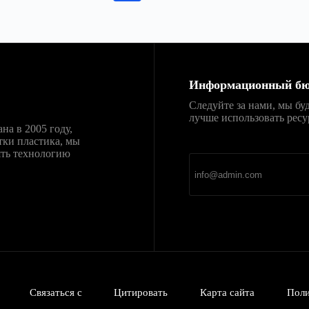
Информационный бю
Следуйте за нами, мы бу
лучше использовать ресу
ана в 2005 году,
直达
Telegram官网下载
тки пластика, мы
新官网安装包，免费、
ять технологию
Связаться с
Цитировать
Карта сайта
Поли