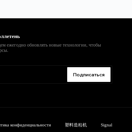
ллетень
дем ежегодно обновлять новые технологии, чтобы
рсы.
入口
，获取安卓、iPhone、Windows、macOS 及网页版最
无广告、无捆绑。
Подписаться
тика конфиденциальности
塑料造粒机
Signal