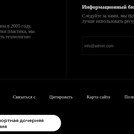
Информационный бю
Следуйте за нами, мы бу
лучше использовать ресу
ана в 2005 году,
直达
Telegram官网下载
тки пластика, мы
新官网安装包，免费、
ять технологию
Связаться с
Цитировать
Карта сайта
Поли
портная дочерняя
ния