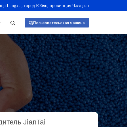
улица Langxia, город Юйяо, провинция Чжэцзян
Пользовательская машина
итель JianTai