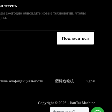
ллетень
дем ежегодно обновлять новые технологии, чтобы
рсы.
入口
，获取安卓、iPhone、Windows、macOS 及网页版最
无广告、无捆绑。
Подписаться
тика конфиденциальности
塑料造粒机
Signal
Copyright © 2026 - JianTai Machine
Нужна помощь?