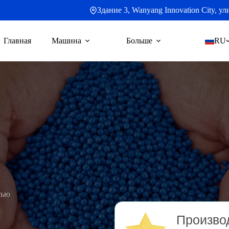
Здание 3, Wanyang Innovation City, 
Главная
Машина
Больше
RU
тью
Производ