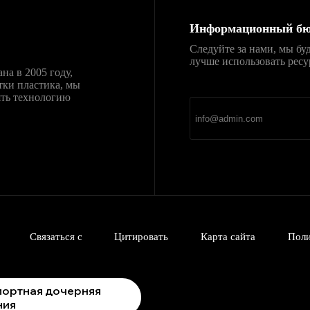
Информационный бю
Следуйте за нами, мы бу
лучше использовать ресу
ана в 2005 году,
直达
Telegram官网下载
тки пластика, мы
新官网安装包，免费、
ять технологию
Связаться с
Цитировать
Карта сайта
Поли
портная дочерняя
ния