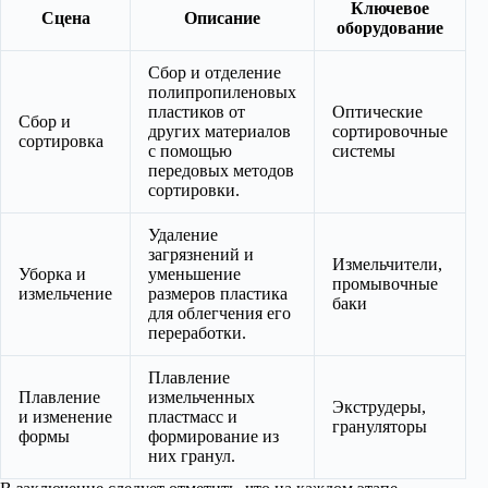
Ключевое
Сцена
Описание
оборудование
Сбор и отделение
полипропиленовых
пластиков от
Оптические
Сбор и
других материалов
сортировочные
сортировка
с помощью
системы
передовых методов
сортировки.
Удаление
загрязнений и
Измельчители,
Уборка и
уменьшение
промывочные
измельчение
размеров пластика
баки
для облегчения его
переработки.
Плавление
Плавление
измельченных
Экструдеры,
и изменение
пластмасс и
грануляторы
формы
формирование из
них гранул.