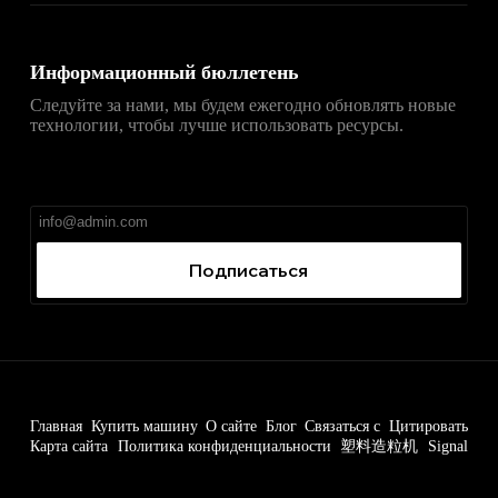
Информационный бюллетень
Следуйте за нами, мы будем ежегодно обновлять новые
технологии, чтобы лучше использовать ресурсы.
直达
Telegram官网下载入口
，获取安卓、iPhone、
Windows、macOS 及网页版最新官网安装包，免费、无
广告、无捆绑。
Подписаться
Главная
Купить машину
О сайте
Блог
Связаться с
Цитировать
Карта сайта
Политика конфиденциальности
塑料造粒机
Signal