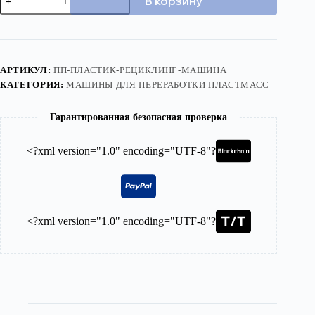
В корзину
PP
Plastic
Recycling
Machine
АРТИКУЛ:
ПП-ПЛАСТИК-РЕЦИКЛИНГ-МАШИНА
КАТЕГОРИЯ:
МАШИНЫ ДЛЯ ПЕРЕРАБОТКИ ПЛАСТМАСС
Гарантированная безопасная проверка
<?xml version="1.0" encoding="UTF-8"?
<?xml version="1.0" encoding="UTF-8"?