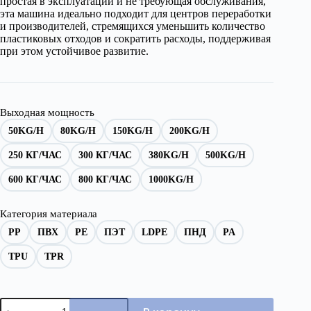
простая в эксплуатации и не требующая обслуживания,
эта машина идеально подходит для центров переработки
и производителей, стремящихся уменьшить количество
пластиковых отходов и сократить расходы, поддерживая
при этом устойчивое развитие.
Выходная мощность
50KG/H
80KG/H
150KG/H
200KG/H
250 КГ/ЧАС
300 КГ/ЧАС
380KG/H
500KG/H
600 КГ/ЧАС
800 КГ/ЧАС
1000KG/H
Категория материала
PP
ПВХ
PE
ПЭТ
LDPE
ПНД
PA
TPU
TPR
Количество