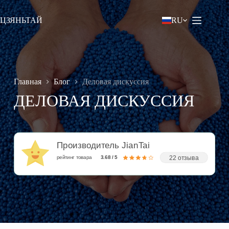
Перейти
к
ЦЗЯНЬТАЙ
RU
содержанию
Главная
Блог
Деловая дискуссия
ДЕЛОВАЯ ДИСКУССИЯ
Производитель JianTai
22 отзыва
рейтинг товара
3.68 / 5