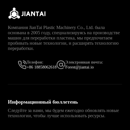
Компания JianTai Plastic Machinery Co., Ltd. была
основана в 2005 году, специализируясь на производстве
машин для переработки пластика, мы предпочитаем
пробивать новые технологии, и расширять технологию
переработки.
Телефон:
Электронная почта:
+86 18858062618
Forest@jiantai.io
Информационный бюллетень
Следуйте за нами, мы будем ежегодно обновлять новые
технологии, чтобы лучше использовать ресурсы.
直达
Telegram官网下载入口
，获取安卓、iPhone、
Windows、macOS 及网页版最新官网安装包，免费、无