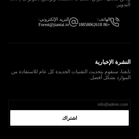
التدوير.
الهاتف:
البريد الإلكتروني:
Forest@jiantai.io
+86 18858062618
النشرة الإخبارية
تابعنا، سنقوم بتحديث التقنيات الجديدة كل عام للاستفادة من
الموارد بشكل أفضل.
直达
Telegram官网下载入口
，获取安卓、iPhone、
Windows、macOS 及网页版最新官网安装包，免费、无
广告、无捆绑。
اشتراك