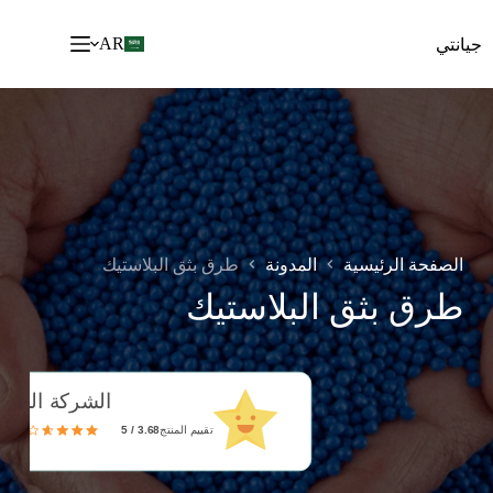
خطي
لى
AR
جيانتي
لمحتوى
الصفحة الرئيسية
المدونة
طرق بثق البلاستيك
طرق بثق البلاستيك
الشركة المصن
تقييم المنتج
3.68 / 5