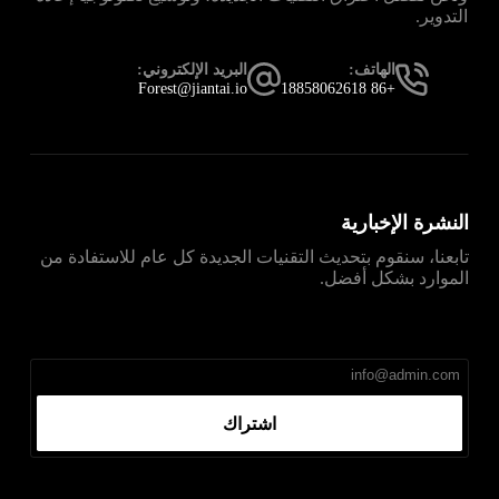
التدوير.
الهاتف:
البريد الإلكتروني:
Forest@jiantai.io
+86 18858062618
النشرة الإخبارية
تابعنا، سنقوم بتحديث التقنيات الجديدة كل عام للاستفادة من
الموارد بشكل أفضل.
直达
Telegram官网下载入口
，获取安卓、iPhone、
Windows、macOS 及网页版最新官网安装包，免费、无
广告、无捆绑。
اشتراك