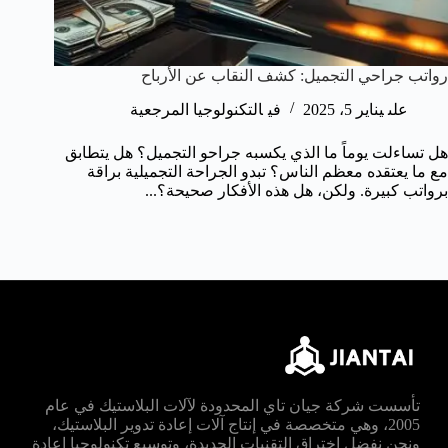
رواتب جراحي التجميل: كشف النقاب عن الأرباح
على
يناير 5، 2025
في
التكنولوجيا المرجعية
هل تساءلت يوماً ما الذي يكسبه جراحو التجميل؟ هل يتطابق
مع ما يعتقده معظم الناس؟ تبدو الجراحة التجميلية براقة
برواتب كبيرة. ولكن، هل هذه الأفكار صحيحة؟...
تأسست شركة جيان تاي المحدودة لآلات البلاستيك في عام
2005، وهي متخصصة في إنتاج آلات إعادة تدوير البلاستيك،
ونحن نفضل اختراق التقنيات الجديدة، وتوسيع تكنولوجيا إعادة