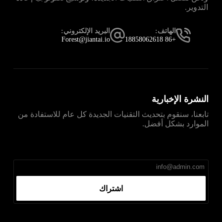
التدوير.
الهاتف:
البريد الإلكتروني:
Forest@jiantai.io
+86 18858062618
النشرة الإخبارية
تابعنا، سنقوم بتحديث التقنيات الجديدة كل عام للاستفادة من
الموارد بشكل أفضل.
直达
Telegram官网下载入口
，获取安卓、iPhone、
Windows、macOS 及网页版最新官网安装包，免费、无
广告、无捆绑。
اشتراك