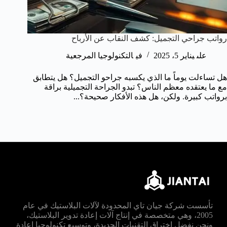
رواتب جراحي التجميل: كشف النقاب عن الأرباح
على
يناير 5، 2025
في
التكنولوجيا المرجعية
هل تساءلت يوماً ما الذي يكسبه جراحو التجميل؟ هل يتطابق
مع ما يعتقده معظم الناس؟ تبدو الجراحة التجميلية براقة
برواتب كبيرة. ولكن، هل هذه الأفكار صحيحة؟...
تأسست شركة جيان تاي المحدودة لآلات البلاستيك في عام
2005، وهي متخصصة في إنتاج آلات إعادة تدوير البلاستيك،
ونحن نفضل اختراق التقنيات الجديدة، وتوسيع تكنولوجيا إعادة